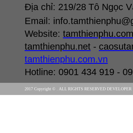
Địa chỉ: 219/28 Tô Ngọc 
Email: info.tamthienphu@
Website:
tamthienphu.co
tamthienphu.net
-
caosuta
tamthienphu.com.vn
Hotline: 0901 434 919 - 0
2017 Copyright © . ALL RIGHTS RESERVED DEVELOPER