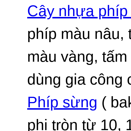
Cây nhựa phíp
phíp màu nâu, 
màu vàng, tấm
dùng gia công c
Phíp sừng
( ba
phi tròn từ 10, 