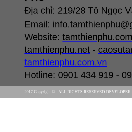
Địa chỉ: 219/28 Tô Ngọc 
Email: info.tamthienphu@
Website:
tamthienphu.co
tamthienphu.net
-
caosuta
tamthienphu.com.vn
Hotline: 0901 434 919 - 0
2017 Copyright © . ALL RIGHTS RESERVED DEVELOPER