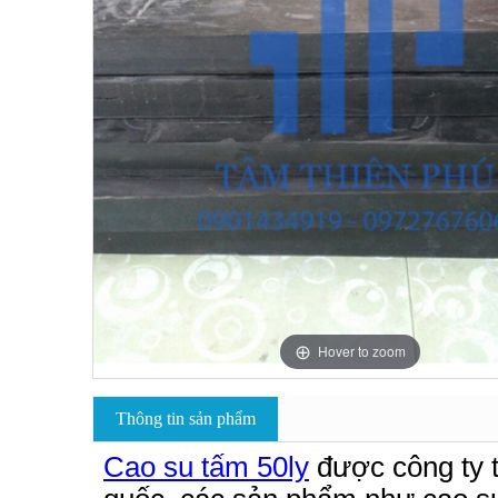
Hover to zoom
Thông tin sản phẩm
Cao su tấm 50ly
được công ty t