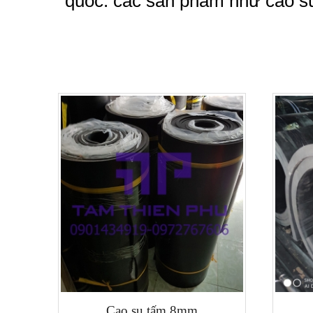
quốc. các sản phẩm như cao s
Cao su tấm 8mm