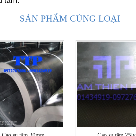
u tấm.
SẢN PHẨM CÙNG LOẠI
Cao su tấm 30mm
Cao su tấm 25ly