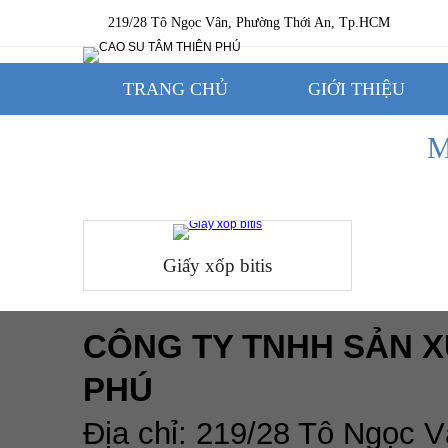
219/28 Tô Ngọc Vân, Phường Thới An, Tp.HCM
TRANG CHỦ
GIỚI THIỆU
M
Giấy xốp bitis
CÔNG TY TNHH SẢN X
PHÚ
Địa chỉ: 219/28 Tô Ngọc 