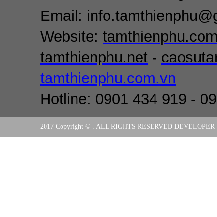
Email: info.tamthienphu@
Website:
tamthienphu.co
tamthienphu.net
-
caosuta
tamthienphu.com.vn
Hotline: 0901 434 919 - 0
2017 Copyright © . ALL RIGHTS RESERVED DEVELOPER