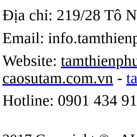
Địa chỉ: 219/28 Tô 
Email: info.tamthi
Website:
tamthienph
caosutam.com.vn
-
t
Hotline: 0901 434 9