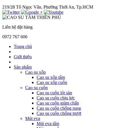
219/28 Tô Ngọc Vân, Phường Thới An, Tp.HCM
Liên hệ đặt hàng
0972 767 606
Trang chủ
Giới thiệu
Sản phẩm
Cao su xốp
Cao su xốp tấm
Cao su xốp cuộn
Cao su cuộn
Cao su cuộn lót sàn
Cao su cuộn chịu lực
Cao su cuộn giảm chấn
Cao su cuộn chống rung
Cao su cuộn chống trượt
Mút eva
Mút eva tấm