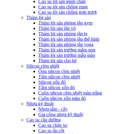
Cao su lót sàn giảm chấn
Cao su lót sàn chống rung
Cao su lót sàn chống trơn trượt
Thảm lót sàn
Thảm lót sàn phòng tập gym
Thảm lót sàn tập võ
Thảm lót sàn phòng tập tạ
Thảm lót sàn phòng tập thể hình
Thảm lót sàn phòng tập yoga
Thảm lót sàn trường mầm non
Thảm lót sàn trường mẫu giáo
Thảm lót sàn cho bé
Silicon chịu nhiệt
Ống silicon chịu nhiệt
Tấm silicon chịu nhiệt
Silicon xốp đỏ
Tấm silicon xốp đỏ
Cuộn silicon chịu nhiệt màu trắng
Cuộn silicon xốp màu đỏ
Nhựa kỹ thuật
Nhựa tấm - cây
Gia công nhựa kỹ thuật
Cao su cầu đường
Cao su chặn xe
Cao su ốp cột