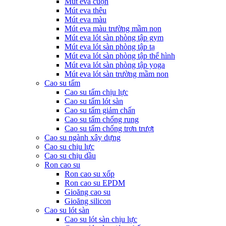
Mút eva cuộn
Mút eva thêu
Mút eva màu
Mút eva màu trường mầm non
Mút eva lót sàn phòng tập gym
Mút eva lót sàn phòng tập tạ
Mút eva lót sàn phòng tập thể hình
Mút eva lót sàn phòng tập yoga
Mút eva lót sàn trường mầm non
Cao su tấm
Cao su tấm chịu lực
Cao su tấm lót sàn
Cao su tấm giảm chấn
Cao su tấm chống rung
Cao su tấm chống trơn trượt
Cao su ngành xây dựng
Cao su chịu lực
Cao su chịu dầu
Ron cao su
Ron cao su xốp
Ron cao su EPDM
Gioăng cao su
Gioăng silicon
Cao su lót sàn
Cao su lót sàn chịu lực